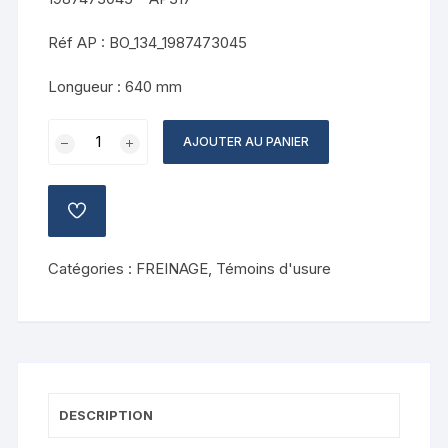
Réf AP : BO_134_1987473045
Longueur :
640 mm
quantité
AJOUTER AU PANIER
de
Témoin
d'usure
AJOUTER
plaquettes
À
LA
de
LISTE
Catégories :
FREINAGE
,
Témoins d'usure
frein
DE
SOUHAITS
BOSCH
1987473045
-
AP317
DESCRIPTION