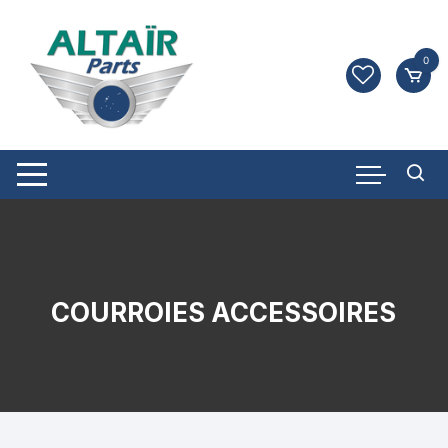
Aller
au
contenu
0
COURROIES ACCESSOIRES