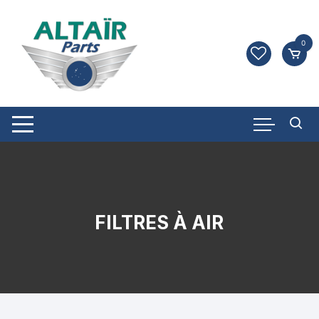
Aller
au
contenu
0
FILTRES À AIR