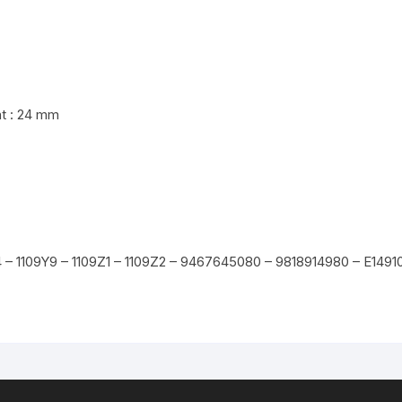
nt : 24 mm
 – 1109Y9 – 1109Z1 – 1109Z2 – 9467645080 – 9818914980 – E1491