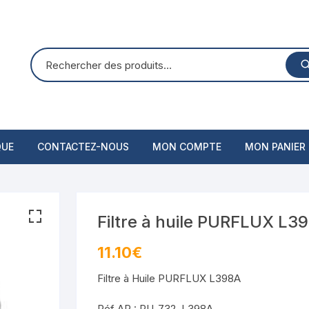
QUE
CONTACTEZ-NOUS
MON COMPTE
MON PANIER
Filtre à huile PURFLUX L3
11.10
€
Filtre à Huile PURFLUX L398A
Réf AP : PU_732_L398A