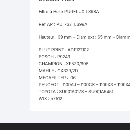
Filtre à Huile PURFLUX L398A
Réf AP : PU_732_L398A
Hauteur : 69 mm – Diam ext : 65 mm – Diam i
BLUE PRINT : ADF122102
BOSCH : P9249
CHAMPION : XE530/606
MAHLE : OX339/2D
MECAFILTER : I06
PEUGEOT : 1109AJ – 1109CK – 1109X3 – 1109X4
TOYOTA : SU001A0178 – SU001A6451
WIX : 57512