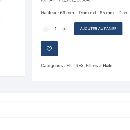
Hauteur : 69 mm – Diam ext : 65 mm – Diam 
quantité
AJOUTER AU PANIER
de
Filtre
à
AJOUTER
huile
À
LA
PURFLUX
LISTE
Catégories :
FILTRES
,
Filtres à Huile
L398A
DE
SOUHAITS