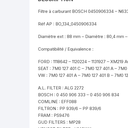
Filtre à carburant BOSCH 0450906334 – N63
Réf AP : BO_134_0450906334
Diamètre ext : 88 mm – Diamètre : 80,4 mm –
Compatibilité / Equivalence :
FORD : 1118642 – 1120224 – 1131927 – XM219 
SEAT : 7M0 127 401 C – 7M0 127 401 A – 7M0
VW : 7M0 127 401 A – 7M0 127 401 B – 7M0 1
A.L. FILTER : ALG 2272
BOSCH : 0 450 906 333 – 0 450 906 834
COMLINE : EFF088
FILTRON : PP 939/6 – PP 839/6
FRAM : PS9476
GUD FILTERS : MP28