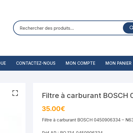
QUE
CONTACTEZ-NOUS
MON COMPTE
MON PANIER
Filtre à carburant BOSC
35.00
€
Filtre à carburant BOSCH 0450906334 – N6
Réf AP : BO_134_0450906334