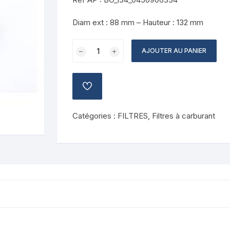
Diam ext : 88 mm – Hauteur : 132 mm
quantité
AJOUTER AU PANIER
de
Filtre
à
AJOUTER
carburant
À
LA
BOSCH
LISTE
Catégories :
FILTRES
,
Filtres à carburant
0450906334
DE
SOUHAITS
-
N6334