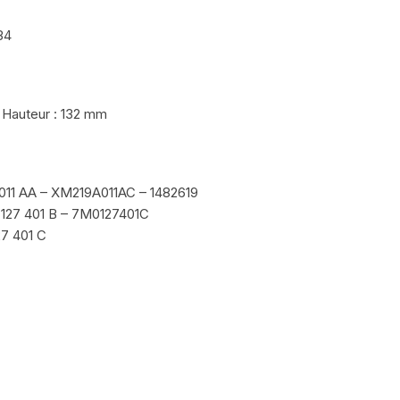
34
 Hauteur : 132 mm
A011 AA – XM219A011AC – 1482619
 127 401 B – 7M0127401C
27 401 C