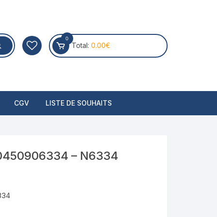
0
Total:
0.00
€
CGV
LISTE DE SOUHAITS
H 0450906334 – N6334
334