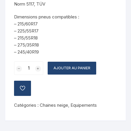
Norm 5117, TÜV
Dimensions pneus compatibles :
– 215/60R17
– 225/55R17
– 215/55R18
– 275/35R18
– 245/40R19
quantité
AJOUTER AU PANIER
de
Chaine
neige
AJOUTER
KÖNIG
À
LA
CB-
LISTE
Catégories :
Chaines neige
,
Equipements
7
DE
SOUHAITS
103